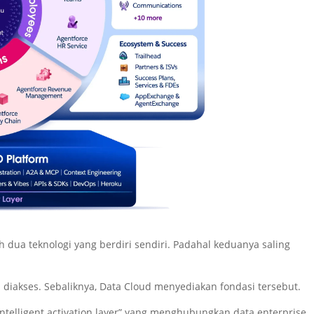
dua teknologi yang berdiri sendiri. Padahal keduanya saling
iakses. Sebaliknya, Data Cloud menyediakan fondasi tersebut.
intelligent activation layer” yang menghubungkan data enterprise