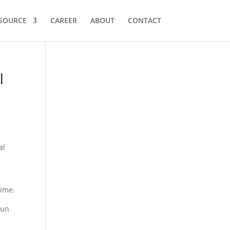
SOURCE
CAREER
ABOUT
CONTACT
I
al
time.
iun