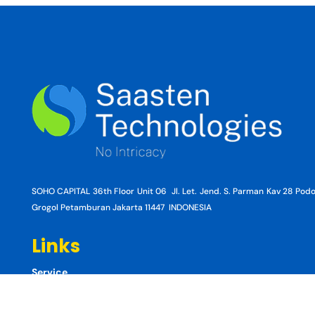
SOHO CAPITAL 36th Floor Unit 06 Jl. Let. Jend. S. Parman Kav 28 Po
Grogol Petamburan Jakarta 11447 INDONESIA
Links
Service
excerpt-odyssey-demonstrate-importance-hospitality-greek
Product
exclusive-power-house-representativesto-amend-billto
Resource
exclusionary-rule-states-evidence-found-illegal-search