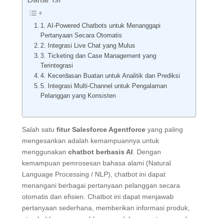
1. AI-Powered Chatbots untuk Menanggapi
Pertanyaan Secara Otomatis
2. Integrasi Live Chat yang Mulus
3. Ticketing dan Case Management yang
Terintegrasi
4. Kecerdasan Buatan untuk Analitik dan Prediksi
5. Integrasi Multi-Channel untuk Pengalaman
Pelanggan yang Konsisten
Salah satu
fitur Salesforce Agentforce
yang paling
mengesankan adalah kemampuannya untuk
menggunakan
chatbot berbasis AI
. Dengan
kemampuan pemrosesan bahasa alami (Natural
Language Processing / NLP), chatbot ini dapat
menangani berbagai pertanyaan pelanggan secara
otomatis dan efisien. Chatbot ini dapat menjawab
pertanyaan sederhana, memberikan informasi produk,