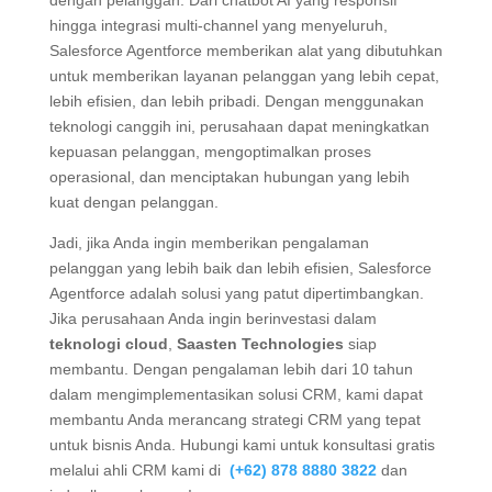
hingga integrasi multi-channel yang menyeluruh,
Salesforce Agentforce memberikan alat yang dibutuhkan
untuk memberikan layanan pelanggan yang lebih cepat,
lebih efisien, dan lebih pribadi. Dengan menggunakan
teknologi canggih ini, perusahaan dapat meningkatkan
kepuasan pelanggan, mengoptimalkan proses
operasional, dan menciptakan hubungan yang lebih
kuat dengan pelanggan.
Jadi, jika Anda ingin memberikan pengalaman
pelanggan yang lebih baik dan lebih efisien, Salesforce
Agentforce adalah solusi yang patut dipertimbangkan.
Jika perusahaan Anda ingin berinvestasi dalam
teknologi cloud
,
Saasten Technologies
siap
membantu. Dengan pengalaman lebih dari 10 tahun
dalam mengimplementasikan solusi CRM, kami dapat
membantu Anda merancang strategi CRM yang tepat
untuk bisnis Anda.
Hubungi kami untuk konsultasi gratis
melalui ahli CRM kami di
(+62) 878 8880 3822
dan