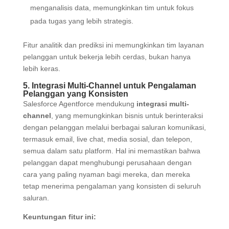
menganalisis data, memungkinkan tim untuk fokus
pada tugas yang lebih strategis.
Fitur analitik dan prediksi ini memungkinkan tim layanan
pelanggan untuk bekerja lebih cerdas, bukan hanya
lebih keras.
5. Integrasi Multi-Channel untuk Pengalaman
Pelanggan yang Konsisten
Salesforce Agentforce mendukung
integrasi multi-
channel
, yang memungkinkan bisnis untuk berinteraksi
dengan pelanggan melalui berbagai saluran komunikasi,
termasuk email, live chat, media sosial, dan telepon,
semua dalam satu platform. Hal ini memastikan bahwa
pelanggan dapat menghubungi perusahaan dengan
cara yang paling nyaman bagi mereka, dan mereka
tetap menerima pengalaman yang konsisten di seluruh
saluran.
Keuntungan fitur ini: