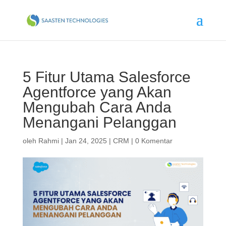
5 Fitur Utama Salesforce
Agentforce yang Akan
Mengubah Cara Anda
Menangani Pelanggan
oleh
Rahmi
|
Jan 24, 2025
|
CRM
|
0 Komentar