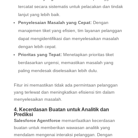
tercatat secara sistematis untuk pelacakan dan tindak
lanjut yang lebih baik.
Penyelesaian Masalah yang Cepat:
Dengan
manajemen tiket yang efisien, tim layanan pelanggan
dapat mengidentifikasi dan menyelesaikan masalah
dengan lebih cepat.
Prioritas yang Tepat:
Menetapkan prioritas tiket
berdasarkan urgensi, memastikan masalah yang
paling mendesak diselesaikan lebih dulu.
Fitur ini memastikan tidak ada permintaan pelanggan
yang terlewat dan meningkatkan efisiensi tim dalam
menyelesaikan masalah.
4. Kecerdasan Buatan untuk Analitik dan
Prediksi
Salesforce Agentforce
memanfaatkan kecerdasan
buatan untuk memberikan wawasan analitik yang
mendalam mengenai interaksi pelanggan. Dengan