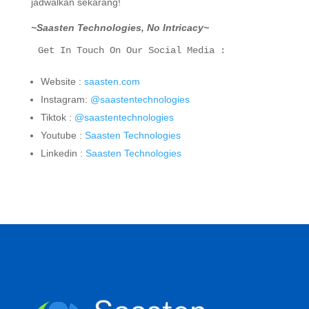
jadwalkan sekarang!
~Saasten Technologies, No Intricacy~
Get In Touch On Our Social Media :
Website :
saasten.com
Instagram:
@saastentechnologies
Tiktok :
@saastentechnologies
Youtube :
Saasten Technologies
Linkedin :
Saasten Technologies