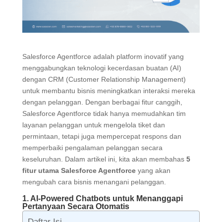
Salesforce Agentforce adalah platform inovatif yang
menggabungkan teknologi kecerdasan buatan (AI)
dengan CRM (Customer Relationship Management)
untuk membantu bisnis meningkatkan interaksi mereka
dengan pelanggan. Dengan berbagai fitur canggih,
Salesforce Agentforce tidak hanya memudahkan tim
layanan pelanggan untuk mengelola tiket dan
permintaan, tetapi juga mempercepat respons dan
memperbaiki pengalaman pelanggan secara
keseluruhan. Dalam artikel ini, kita akan membahas
5
fitur utama Salesforce Agentforce
yang akan
mengubah cara bisnis menangani pelanggan.
1. AI-Powered Chatbots untuk Menanggapi
Pertanyaan Secara Otomatis
Daftar Isi