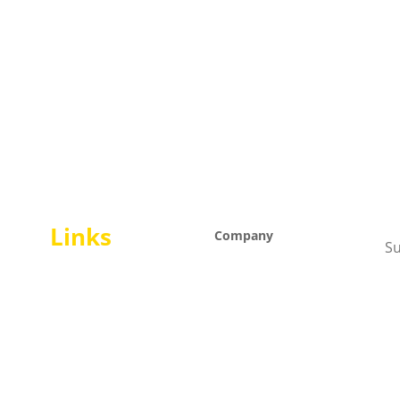
Links
Company
About
Service
Blog
Product
Event
Resource
Contact
Career