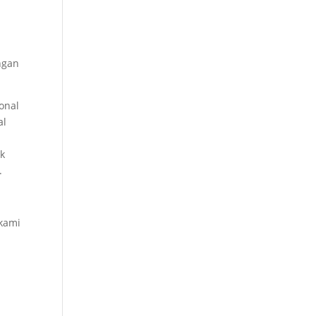
ngan
onal
al
uk
.
kami