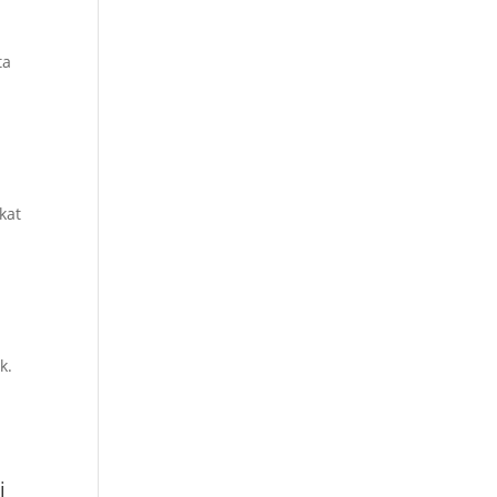
ta
kat
k.
i