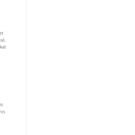
et
al,
kat
ti
nis