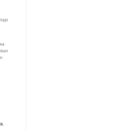
tapi
hwa
nkan
an
ih