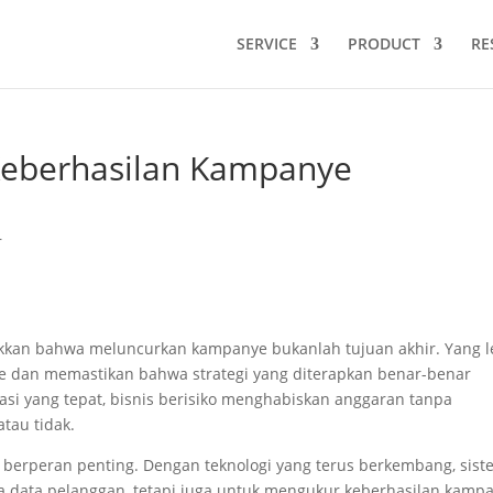
SERVICE
PRODUCT
RE
eberhasilan Kampanye
r
kan bahwa meluncurkan kampanye bukanlah tujuan akhir. Yang l
e dan memastikan bahwa strategi yang diterapkan benar-benar
si yang tepat, bisnis berisiko menghabiskan anggaran tanpa
tau tidak.
 berperan penting. Dengan teknologi yang terus berkembang, sis
la data pelanggan, tetapi juga untuk mengukur keberhasilan kamp