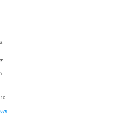
a,
en
n
 10
 878