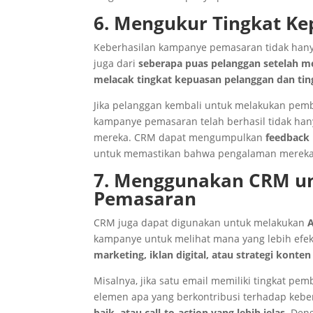
6. Mengukur Tingkat Ke
Keberhasilan kampanye pemasaran tidak hanya
juga dari
seberapa puas pelanggan setelah m
melacak tingkat kepuasan pelanggan dan tin
Jika pelanggan kembali untuk melakukan pemb
kampanye pemasaran telah berhasil tidak ha
mereka. CRM dapat mengumpulkan
feedback
untuk memastikan bahwa pengalaman mereka t
7. Menggunakan CRM un
Pemasaran
CRM juga dapat digunakan untuk melakukan
A
kampanye untuk melihat mana yang lebih efek
marketing, iklan digital, atau strategi konten
Misalnya, jika satu email memiliki tingkat pem
elemen apa yang berkontribusi terhadap kebe
baik, atau call-to-action yang lebih jelas
. Den