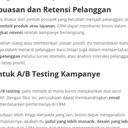
puasan dan Retensi Pelanggan
 diukur dari jumlah prospek yang berubah menjadi pelanggan, te
embeli produk atau layanan
. CRM dapat membantu bisnis dalam
gkat retensi
setelah kampanye berlangsung.
elian ulang atau memberikan ulasan positif, itu menandakan ba
nya dalam menarik pelanggan baru tetapi juga dalam mempertaha
 pelanggan
melalui survei otomatis atau analisis interaksi pelangg
etap positif.
tuk A/B Testing Kampanye
/B testing
, yaitu metode di mana bisnis menjalankan dua versi
tif. Dengan fitur ini, perusahaan dapat membandingkan
email
berdasarkan performanya di CRM.
bukaan lebih tinggi daripada yang lain, bisnis dapat menganalisis
rhasilannya, apakah itu
judul yang lebih menarik, desain yang leb
gan data dari CRM, bisnis dapat terus mengoptimalkan strategi