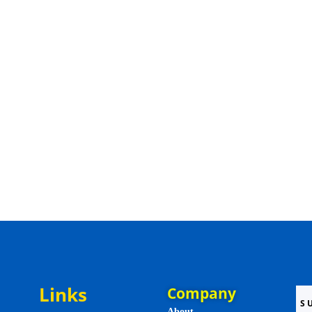
Links
Company
About