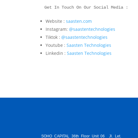
Get In Touch On Our Social Media :
Website :
saasten.com
Instagram:
@saastentechnologies
Tiktok :
@saastentechnologies
Youtube :
Saasten Technologies
Linkedin :
Saasten Technologies
SOHO CAPITAL 36th Floor Unit 06 Jl. Let.