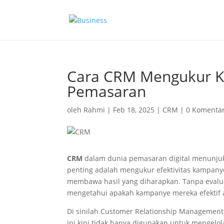
Cara CRM Mengukur K
Pemasaran
oleh
Rahmi
|
Feb 18, 2025
|
CRM
|
0 Komenta
CRM
dalam dunia pemasaran digital menunjuk
penting adalah mengukur efektivitas kampany
membawa hasil yang diharapkan. Tanpa evalua
mengetahui apakah kampanye mereka efektif a
Di sinilah Customer Relationship Management
ini kini tidak hanya digunakan untuk mengelo