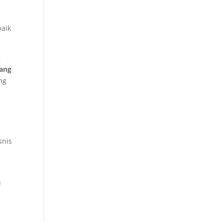
baik
g
yang
ng
snis
n