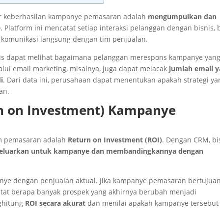
r keberhasilan kampanye pemasaran adalah
mengumpulkan dan
e
. Platform ini mencatat setiap interaksi pelanggan dengan bisnis, 
tau komunikasi langsung dengan tim penjualan.
nis dapat melihat bagaimana pelanggan merespons kampanye yan
alui email marketing, misalnya, juga dapat melacak
jumlah email 
i
. Dari data ini, perusahaan dapat menentukan apakah strategi ya
an.
rn on Investment) Kampanye
am pemasaran adalah
Return on Investment (ROI)
. Dengan CRM, bi
ikeluarkan untuk kampanye dan membandingkannya dengan
 dengan penjualan aktual. Jika kampanye pemasaran bertujua
tat berapa banyak prospek yang akhirnya berubah menjadi
nghitung
ROI secara akurat
dan menilai apakah kampanye tersebut