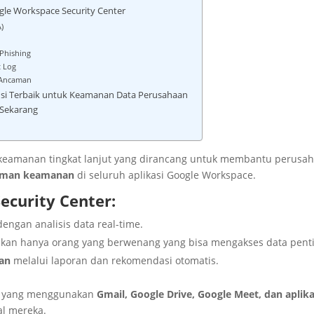
e Workspace Security Center
)
Phishing
t Log
i Ancaman
usi Terbaik untuk Keamanan Data Perusahaan
 Sekarang
 keamanan tingkat lanjut yang dirancang untuk membantu perusa
caman keamanan
di seluruh aplikasi Google Workspace.
ecurity Center:
engan analisis data real-time.
kan hanya orang yang berwenang yang bisa mengakses data pent
nan
melalui laporan dan rekomendasi otomatis.
is yang menggunakan
Gmail, Google Drive, Google Meet, dan aplika
al mereka.