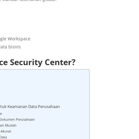
ogle Workspace
ata bisnis
e Security Center?
untuk Keamanan Data Perusahaan
e
n Dokumen Perusahaan
gan Mudah
 Akurat
Data