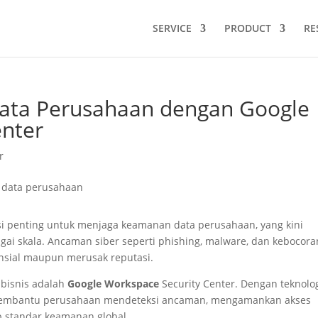
SERVICE
PRODUCT
RE
ta Perusahaan dengan Google
enter
r
usi penting untuk menjaga keamanan data perusahaan, yang kini
agai skala. Ancaman siber seperti phishing, malware, dan kebocora
nsial maupun merusak reputasi.
 bisnis adalah
Google Workspace
Security Center. Dengan teknolo
membantu perusahaan mendeteksi ancaman, mengamankan akses
 standar keamanan global.