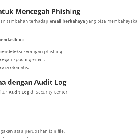
untuk Mencegah Phishing
ngan tambahan terhadap
email berbahaya
yang bisa membahayaka
mendasikan:
endeteksi serangan phishing.
egah spoofing email.
cara otomatis.
na dengan Audit Log
itur
Audit Log
di Security Center.
igakan atau perubahan izin file.