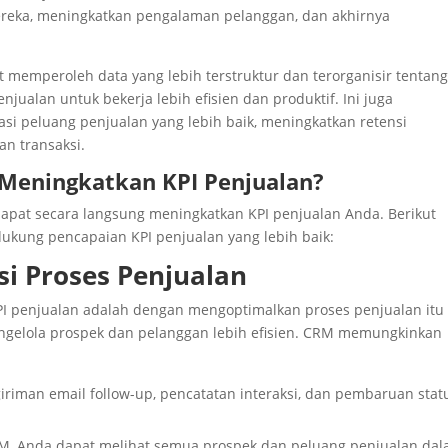
eka, meningkatkan pengalaman pelanggan, dan akhirnya
emperoleh data yang lebih terstruktur dan terorganisir tentan
ualan untuk bekerja lebih efisien dan produktif. Ini juga
 peluang penjualan yang lebih baik, meningkatkan retensi
n transaksi.
eningkatkan KPI Penjualan?
dapat secara langsung meningkatkan KPI penjualan Anda. Berikut
kung pencapaian KPI penjualan yang lebih baik:
si Proses Penjualan
KPI penjualan adalah dengan mengoptimalkan proses penjualan itu
ngelola prospek dan pelanggan lebih efisien. CRM memungkinkan
giriman email follow-up, pencatatan interaksi, dan pembaruan stat
M, Anda dapat melihat semua prospek dan peluang penjualan da