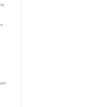
ang
ka
jadi