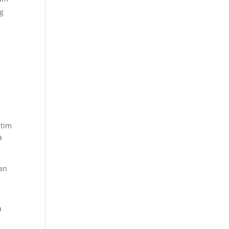
ng
 tim
a
an
a