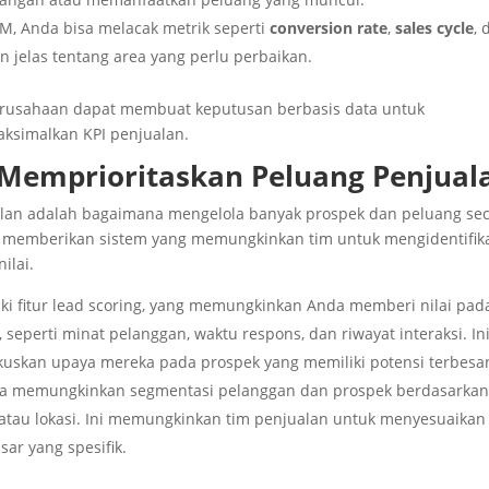
M, Anda bisa melacak metrik seperti
conversion rate
,
sales cycle
, 
 jelas tentang area yang perlu perbaikan.
erusahaan dapat membuat keputusan berbasis data untuk
ksimalkan KPI penjualan.
n Memprioritaskan Peluang Penjual
ualan adalah bagaimana mengelola banyak prospek dan peluang se
 memberikan sistem yang memungkinkan tim untuk mengidentifik
ilai.
ki fitur lead scoring, yang memungkinkan Anda memberi nilai pad
, seperti minat pelanggan, waktu respons, dan riwayat interaksi. In
skan upaya mereka pada prospek yang memiliki potensi terbesar
ga memungkinkan segmentasi pelanggan dan prospek berdasarka
u, atau lokasi. Ini memungkinkan tim penjualan untuk menyesuaikan
r yang spesifik.