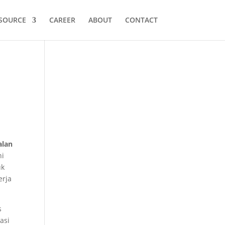
SOURCE
CAREER
ABOUT
CONTACT
alan
ni
uk
erja
s
asi