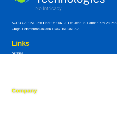
SOHO CAPITAL 36th Floor Unit 06 Jl. Let. Jend. S. Parman Kav 28 Po
Grogol Petamburan Jakarta 11447 INDONESIA
Links
Service
read-
Product
excerp
Resource
notes-
native-
Career
sonthe
white-
Company
people
About
came-
house
Blog
accord
Event
video-