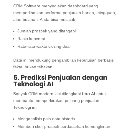
CRM Software menyediakan dashboard yang
memperlihatkan performa penjualan harian, mingguan,
atau bulanan. Anda bisa melacak:
Jumlah prospek yang ditangani
Rasio konversi
Rata-rata waktu closing deal
Data ini mendukung pengambilan keputusan berbasis
fakta, bukan tebakan.
5. Prediksi Penjualan dengan
Teknologi AI
Banyak CRM modern kini dilengkapi
fitur AI
untuk
membantu memperkirakan peluang penjualan.
Teknologi ini:
Menganalisis pola data historis
Memberi skor prospek berdasarkan kemungkinan