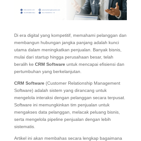
Di era digital yang kompetitif, memahami pelanggan dan
membangun hubungan jangka panjang adalah kunci
utama dalam meningkatkan penjualan. Banyak bisnis,
mulai dari startup hingga perusahaan besar, telah
beralih ke
CRM Software
untuk mencapai efisiensi dan
pertumbuhan yang berkelanjutan.
CRM Software
(Customer Relationship Management
Software) adalah sistem yang dirancang untuk
mengelola interaksi dengan pelanggan secara terpusat.
Software ini memungkinkan tim penjualan untuk
mengakses data pelanggan, melacak peluang bisnis,
serta mengelola pipeline penjualan dengan lebih
sistematis.
Artikel ini akan membahas secara lengkap bagaimana