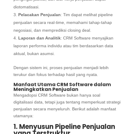
diotomatisasi.
Pelacakan Penjualan
: Tim dapat melihat pipeline
penjualan secara real-time, memahami tahap-tahap
negosiasi, dan memprediksi closing deal.
Laporan dan Analitik
: CRM Software menyajikan
laporan performa individu atau tim berdasarkan data
aktual, bukan asumsi.
Dengan sistem ini, proses penjualan menjadi lebih
terukur dan fokus terhadap hasil yang nyata.
Manfaat Utama CRM Software dalam
Meningkatkan Penjualan
Mengadopsi CRM Software bukan hanya soal
digitalisasi data, tetapi juga tentang memperkuat strategi
penjualan secara menyeluruh. Berikut adalah manfaat
utamanya:
1. Menyusun Pipeline Penjualan
yang Terstruktur