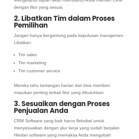
dengan fitur yang sesuai.
2. Libatkan Tim dalam Proses
Pemilihan
Jangan hanya bergantung pada keputusan manajemen.
Libatkan:
Tim sales
Tim marketing
Tim customer service
Mereka tahu tantangan harian dan bisa memberi
masukan penting terkait fitur yang dibutuhkan.
3. Sesuaikan dengan Proses
Penjualan Anda
CRM Software yang baik harus fleksibel untuk
menyesuaikan dengan alur kerja yang sudah berjalan.
Hindari software yang memaksa Anda mengubah