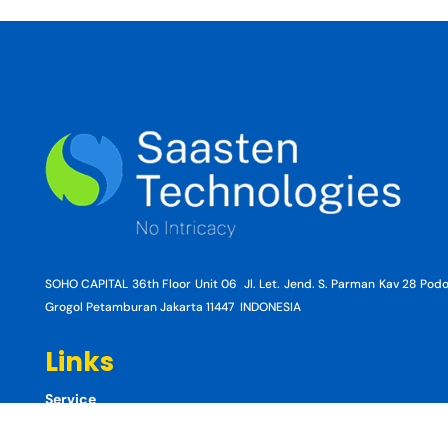
SOHO CAPITAL 36th Floor Unit 06 Jl. Let. Jend. S. Parman Kav 28 Po
Grogol Petamburan Jakarta 11447 INDONESIA
Links
Service
happened-czechs-tried-implement-liberal-reforms-1968the
Product
led-genocide-cambodiathe-war-vietnam-complicated