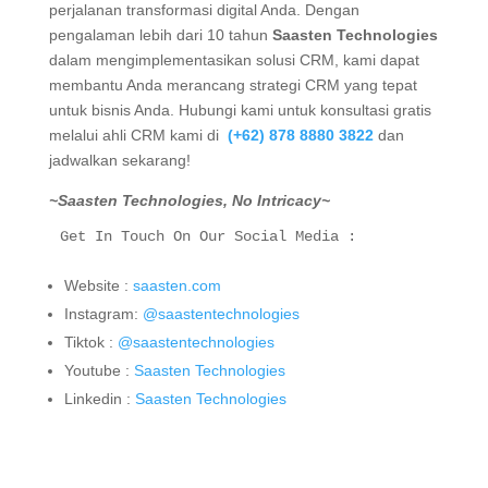
perjalanan transformasi digital Anda.
Dengan
pengalaman lebih dari 10 tahun
Saasten Technologies
dalam mengimplementasikan solusi CRM, kami dapat
membantu Anda merancang strategi CRM yang tepat
untuk bisnis Anda.
Hubungi kami untuk konsultasi gratis
melalui ahli CRM kami di
(+62) 878 8880 3822
dan
jadwalkan sekarang!
~Saasten Technologies, No Intricacy~
Get In Touch On Our Social Media :
Website :
saasten.com
Instagram:
@saastentechnologies
Tiktok :
@saastentechnologies
Youtube :
Saasten Technologies
Linkedin :
Saasten Technologies