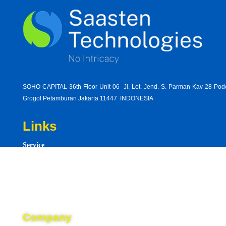
SOHO CAPITAL 36th Floor Unit 06 Jl. Let. Jend. S. Parman Kav 28 Po
Grogol Petamburan Jakarta 11447 INDONESIA
Links
Service
think-
Product
youve-
Resource
learne
conseq
Career
prohibi
type-
Company
review