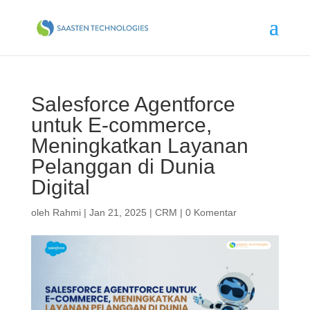
Salesforce Agentforce
untuk E-commerce,
Meningkatkan Layanan
Pelanggan di Dunia
Digital
oleh
Rahmi
|
Jan 21, 2025
|
CRM
|
0 Komentar