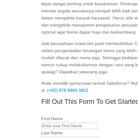
tepat sangat penting untuk kesuksesan. Penerap
menata segala sesuatunya menjadi lebih baik dan
dalam mengelola banyak karyawan. Harus ada s
dan mengelola manajemen pengeluaran perusaha
optimal agar bisnis dapat maju dan berkembang.
Jadi perusahaan masa kini pasti membutuhkan C
sistem pengendalian keuangan bisnis yang lebih a
mudah dilacak dari mana saja. Sehingga kedepan
namun cukup melakukannya dengan cara yang le
apalagi? Dapatkan sekarang juga.
Anda memiliki pertanyaan terkait Salesforce? Hu
di
(+62) 878 8880 3822
Fill Out This Form To Get Starte
First Name
Last Name