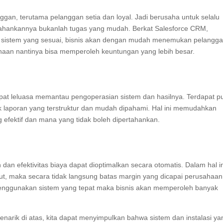
ggan, terutama pelanggan setia dan loyal. Jadi berusaha untuk selalu
hankannya bukanlah tugas yang mudah. Berkat Salesforce CRM,
an sistem yang sesuai, bisnis akan dengan mudah menemukan pelangg
ahaan nantinya bisa memperoleh keuntungan yang lebih besar.
at leluasa memantau pengoperasian sistem dan hasilnya. Terdapat p
 laporan yang terstruktur dan mudah dipahami. Hal ini memudahkan
efektif dan mana yang tidak boleh dipertahankan.
an efektivitas biaya dapat dioptimalkan secara otomatis. Dalam hal in
but, maka secara tidak langsung batas margin yang dicapai perusahaan
menggunakan sistem yang tepat maka bisnis akan memperoleh banyak
rik di atas, kita dapat menyimpulkan bahwa sistem dan instalasi ya