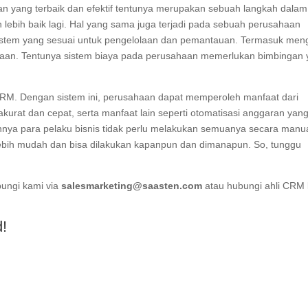
an yang terbaik dan efektif tentunya merupakan sebuah langkah dalam
 lebih baik lagi. Hal yang sama juga terjadi pada sebuah perusahaan
istem yang sesuai untuk pengelolaan dan pemantauan. Termasuk men
an. Tentunya sistem biaya pada perusahaan memerlukan bimbingan 
RM. Dengan sistem ini, perusahaan dapat memperoleh manfaat dari
kurat dan cepat, serta manfaat lain seperti otomatisasi anggaran yan
nya para pelaku bisnis tidak perlu melakukan semuanya secara manua
bih mudah dan bisa dilakukan kapanpun dan dimanapun. So, tunggu
bungi kami via
salesmarketing@saasten.com
atau hubungi ahli CRM
d!