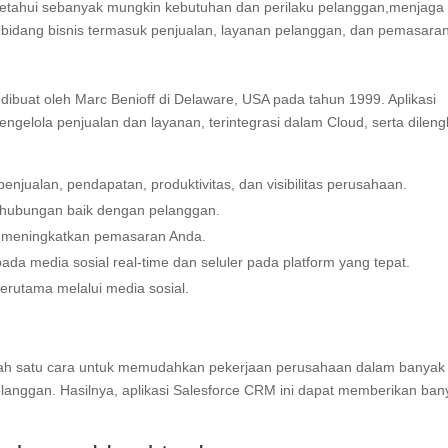
ngetahui sebanyak mungkin kebutuhan dan perilaku pelanggan,menjaga
idang bisnis termasuk penjualan, layanan pelanggan, dan pemasaran
dibuat oleh Marc Benioff di Delaware, USA pada tahun 1999. Aplikasi
gelola penjualan dan layanan, terintegrasi dalam Cloud, serta dileng
enjualan, pendapatan, produktivitas, dan visibilitas perusahaan.
hubungan baik dengan pelanggan.
uk meningkatkan pemasaran Anda.
da media sosial real-time dan seluler pada platform yang tepat.
terutama melalui media sosial.
lah satu cara untuk memudahkan pekerjaan perusahaan dalam banyak 
anggan. Hasilnya, aplikasi Salesforce CRM ini dapat memberikan ban