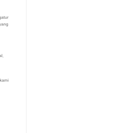
gatur
yang
g
l,
 kami