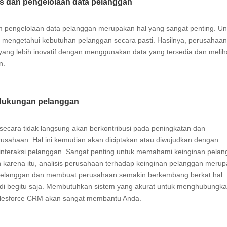
as dan pengelolaan data pelanggan
m pengelolaan data pelanggan merupakan hal yang sangat penting. Un
 mengetahui kebutuhan pelanggan secara pasti. Hasilnya, perusahaa
ang lebih inovatif dengan menggunakan data yang tersedia dan melih
en.
dukungan pelanggan
 secara tidak langsung akan berkontribusi pada peningkatan dan
usahaan. Hal ini kemudian akan diciptakan atau diwujudkan dengan
as interaksi pelanggan. Sangat penting untuk memahami keinginan pela
h karena itu, analisis perusahaan terhadap keinginan pelanggan meru
pelanggan dan membuat perusahaan semakin berkembang berkat hal
erjadi begitu saja. Membutuhkan sistem yang akurat untuk menghubungk
Salesforce CRM akan sangat membantu Anda.