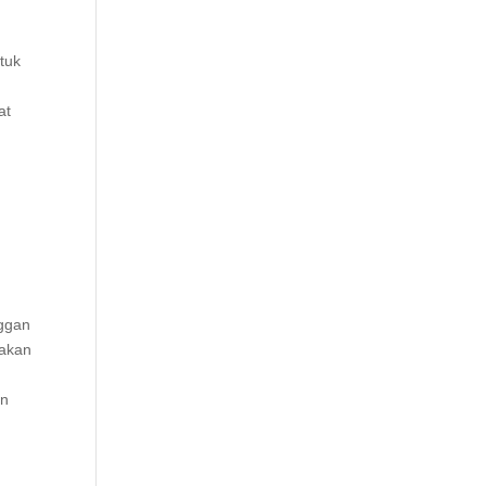
tuk
n
at
nggan
pakan
an