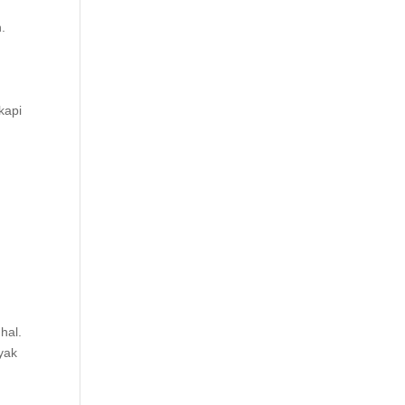
.
kapi
hal.
yak