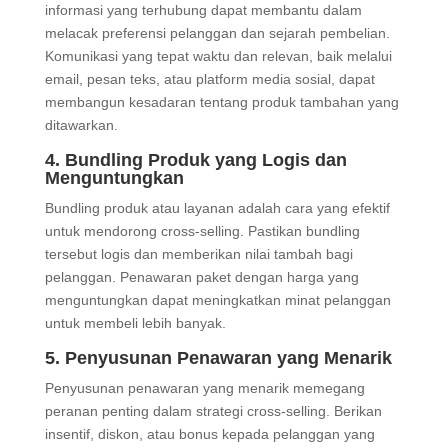
informasi yang terhubung dapat membantu dalam
melacak preferensi pelanggan dan sejarah pembelian.
Komunikasi yang tepat waktu dan relevan, baik melalui
email, pesan teks, atau platform media sosial, dapat
membangun kesadaran tentang produk tambahan yang
ditawarkan.
4. Bundling Produk yang Logis dan
Menguntungkan
Bundling produk atau layanan adalah cara yang efektif
untuk mendorong cross-selling. Pastikan bundling
tersebut logis dan memberikan nilai tambah bagi
pelanggan. Penawaran paket dengan harga yang
menguntungkan dapat meningkatkan minat pelanggan
untuk membeli lebih banyak.
5. Penyusunan Penawaran yang Menarik
Penyusunan penawaran yang menarik memegang
peranan penting dalam strategi cross-selling. Berikan
insentif, diskon, atau bonus kepada pelanggan yang