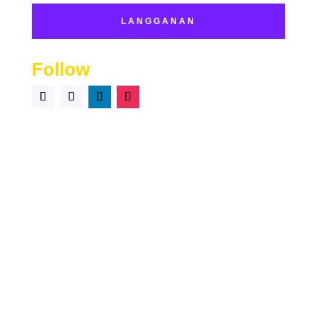
respon
LANGGANAN
erik-
sweden
seems
Follow
strang
serene
read-
excerp
intervi
ey-
2025 © PT. Total Cloud Solutions| Saasten Technologies
yiphar
song-
man-
really
structu
arumor
war-
reflect-
pace-