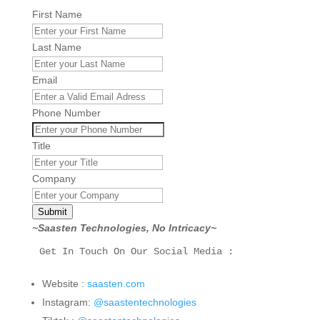
First Name
Last Name
Email
Phone Number
Title
Company
Submit
~Saasten Technologies, No Intricacy~
Get In Touch On Our Social Media :
Website :
saasten.com
Instagram:
@saastentechnologies