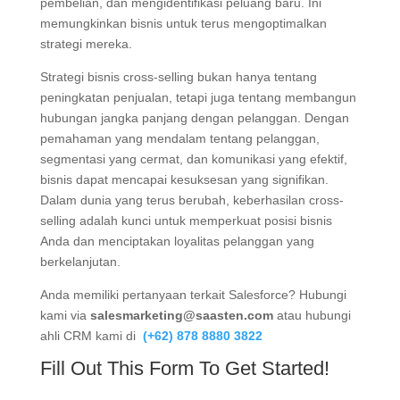
pembelian, dan mengidentifikasi peluang baru. Ini
memungkinkan bisnis untuk terus mengoptimalkan
strategi mereka.
Strategi bisnis cross-selling bukan hanya tentang
peningkatan penjualan, tetapi juga tentang membangun
hubungan jangka panjang dengan pelanggan. Dengan
pemahaman yang mendalam tentang pelanggan,
segmentasi yang cermat, dan komunikasi yang efektif,
bisnis dapat mencapai kesuksesan yang signifikan.
Dalam dunia yang terus berubah, keberhasilan cross-
selling adalah kunci untuk memperkuat posisi bisnis
Anda dan menciptakan loyalitas pelanggan yang
berkelanjutan.
Anda memiliki pertanyaan terkait Salesforce? Hubungi
kami via
salesmarketing@saasten.com
atau hubungi
ahli CRM kami di
(+62) 878 8880 3822
Fill Out This Form To Get Started!