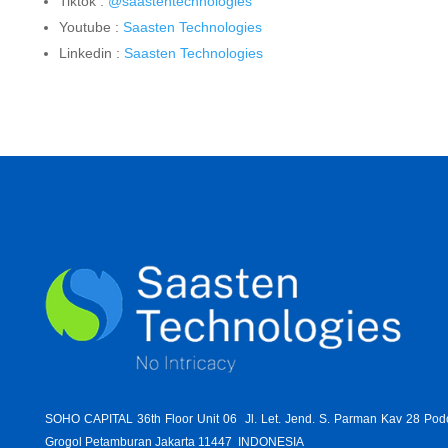
Tiktok :
@saastentechnologies
Youtube :
Saasten Technologies
Linkedin :
Saasten Technologies
SOHO CAPITAL 36th Floor Unit 06 Jl. Let. Jend. S. Parman Kav 28 Po
Grogol Petamburan Jakarta 11447 INDONESIA