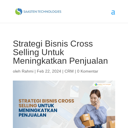
Strategi Bisnis Cross
Selling Untuk
Meningkatkan Penjualan
oleh
Rahmi
|
Feb 22, 2024
|
CRM
|
0 Komentar