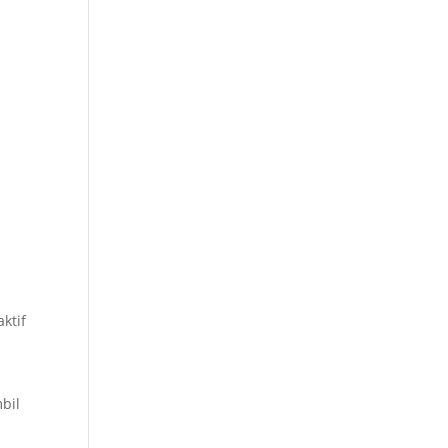
a
ktif
bil