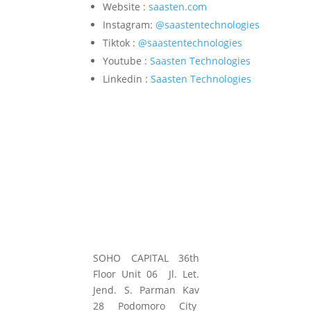
Website :
saasten.com
Instagram:
@saastentechnologies
Tiktok :
@saastentechnologies
Youtube :
Saasten Technologies
Linkedin :
Saasten Technologies
SOHO CAPITAL 36th
Floor Unit 06 Jl. Let.
Jend. S. Parman Kav
28 Podomoro City