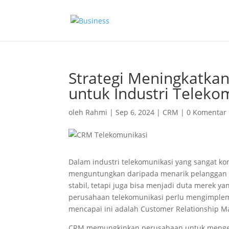
Strategi Meningkatka
untuk Industri Teleko
oleh
Rahmi
|
Sep 6, 2024
|
CRM
|
0 Komentar
Dalam industri telekomunikasi yang sangat ko
menguntungkan daripada menarik pelanggan b
stabil, tetapi juga bisa menjadi duta merek y
perusahaan telekomunikasi perlu mengimplement
mencapai ini adalah Customer Relationship 
CRM memungkinkan perusahaan untuk mengelo