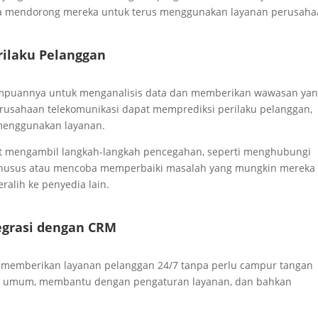
a mendorong mereka untuk terus menggunakan layanan perusaha
rilaku Pelanggan
mpuannya untuk menganalisis data dan memberikan wawasan ya
perusahaan telekomunikasi dapat memprediksi perilaku pelanggan,
menggunakan layanan.
t mengambil langkah-langkah pencegahan, seperti menghubungi
khusus atau mencoba memperbaiki masalah yang mungkin mereka
alih ke penyedia lain.
egrasi dengan CRM
t memberikan layanan pelanggan 24/7 tanpa perlu campur tangan
n umum, membantu dengan pengaturan layanan, dan bahkan