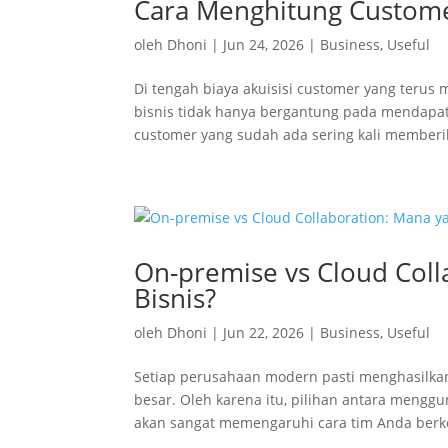
Cara Menghitung Customer
oleh
Dhoni
|
Jun 24, 2026
|
Business
,
Useful
Di tengah biaya akuisisi customer yang ter
bisnis tidak hanya bergantung pada mendap
customer yang sudah ada sering kali memberi
On-premise vs Cloud Coll
Bisnis?
oleh
Dhoni
|
Jun 22, 2026
|
Business
,
Useful
Setiap perusahaan modern pasti menghasilka
besar. Oleh karena itu, pilihan antara meng
akan sangat memengaruhi cara tim Anda berkol