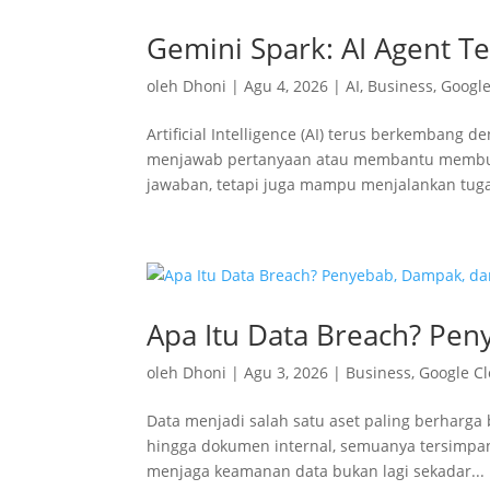
Gemini Spark: AI Agent Te
oleh
Dhoni
|
Agu 4, 2026
|
AI
,
Business
,
Googl
Artificial Intelligence (AI) terus berkembang 
menjawab pertanyaan atau membantu membuat 
jawaban, tetapi juga mampu menjalankan tuga
Apa Itu Data Breach? Pe
oleh
Dhoni
|
Agu 3, 2026
|
Business
,
Google C
Data menjadi salah satu aset paling berharga 
hingga dokumen internal, semuanya tersimpan 
menjaga keamanan data bukan lagi sekadar...