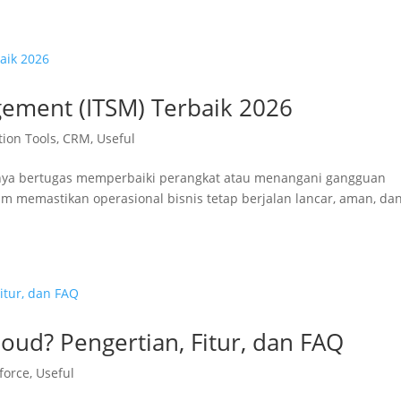
gement (ITSM) Terbaik 2026
tion Tools
,
CRM
,
Useful
i hanya bertugas memperbaiki perangkat atau menangani gangguan
am memastikan operasional bisnis tetap berjalan lancar, aman, da
oud? Pengertian, Fitur, dan FAQ
force
,
Useful