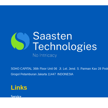
SOHO CAPITAL 36th Floor Unit 06 Jl. Let. Jend. S. Parman Kav 28 Po
Grogol Petamburan Jakarta 11447 INDONESIA
Links
Service
followi
Product
help-