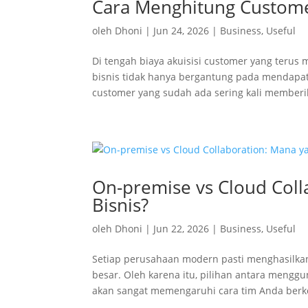
Cara Menghitung Customer
oleh
Dhoni
|
Jun 24, 2026
|
Business
,
Useful
Di tengah biaya akuisisi customer yang ter
bisnis tidak hanya bergantung pada mendap
customer yang sudah ada sering kali memberi
On-premise vs Cloud Coll
Bisnis?
oleh
Dhoni
|
Jun 22, 2026
|
Business
,
Useful
Setiap perusahaan modern pasti menghasilka
besar. Oleh karena itu, pilihan antara meng
akan sangat memengaruhi cara tim Anda berkol