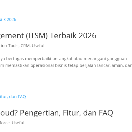
gement (ITSM) Terbaik 2026
tion Tools
,
CRM
,
Useful
i hanya bertugas memperbaiki perangkat atau menangani gangguan
am memastikan operasional bisnis tetap berjalan lancar, aman, da
oud? Pengertian, Fitur, dan FAQ
force
,
Useful