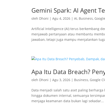
Gemini Spark: AI Agent Te
oleh
Dhoni
|
Agu 4, 2026
|
AI
,
Business
,
Googl
Artificial Intelligence (AI) terus berkembang 
menjawab pertanyaan atau membantu membuat 
jawaban, tetapi juga mampu menjalankan tuga
Apa Itu Data Breach? Pe
oleh
Dhoni
|
Agu 3, 2026
|
Business
,
Google C
Data menjadi salah satu aset paling berharga 
hingga dokumen internal, semuanya tersimpan 
menjaga keamanan data bukan lagi sekadar...