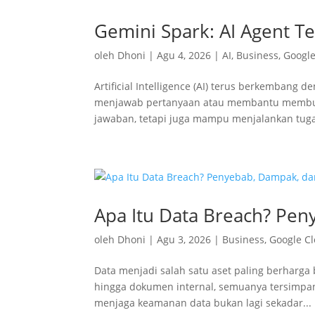
Gemini Spark: AI Agent Te
oleh
Dhoni
|
Agu 4, 2026
|
AI
,
Business
,
Googl
Artificial Intelligence (AI) terus berkembang 
menjawab pertanyaan atau membantu membuat 
jawaban, tetapi juga mampu menjalankan tuga
Apa Itu Data Breach? Pe
oleh
Dhoni
|
Agu 3, 2026
|
Business
,
Google C
Data menjadi salah satu aset paling berharga 
hingga dokumen internal, semuanya tersimpan 
menjaga keamanan data bukan lagi sekadar...