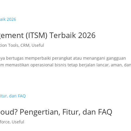
gement (ITSM) Terbaik 2026
tion Tools
,
CRM
,
Useful
i hanya bertugas memperbaiki perangkat atau menangani gangguan
am memastikan operasional bisnis tetap berjalan lancar, aman, da
oud? Pengertian, Fitur, dan FAQ
force
,
Useful