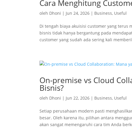
Cara Menghitung Customer
oleh
Dhoni
|
Jun 24, 2026
|
Business
,
Useful
Di tengah biaya akuisisi customer yang ter
bisnis tidak hanya bergantung pada mendap
customer yang sudah ada sering kali memberi
On-premise vs Cloud Coll
Bisnis?
oleh
Dhoni
|
Jun 22, 2026
|
Business
,
Useful
Setiap perusahaan modern pasti menghasilka
besar. Oleh karena itu, pilihan antara meng
akan sangat memengaruhi cara tim Anda berkol