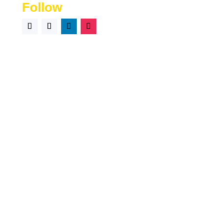
read-excerpt-part-1-odysseynow-zeus-lord-cloud-roused
Follow
2025 © PT. Total Cloud Solutions| Saasten Technologies