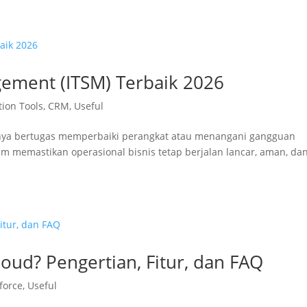
gement (ITSM) Terbaik 2026
tion Tools
,
CRM
,
Useful
i hanya bertugas memperbaiki perangkat atau menangani gangguan
am memastikan operasional bisnis tetap berjalan lancar, aman, da
oud? Pengertian, Fitur, dan FAQ
force
,
Useful