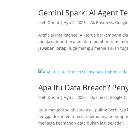
Gemini Spark: AI Agent Te
oleh
Dhoni
|
Agu 4, 2026
|
AI
,
Business
,
Googl
Artificial Intelligence (AI) terus berkembang 
menjawab pertanyaan atau membantu membuat 
jawaban, tetapi juga mampu menjalankan tuga
Apa Itu Data Breach? Pe
oleh
Dhoni
|
Agu 3, 2026
|
Business
,
Google C
Data menjadi salah satu aset paling berharga 
hingga dokumen internal, semuanya tersimpan 
menjaga keamanan data bukan lagi sekadar...