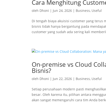
Cara Menghitung Customer
oleh
Dhoni
|
Jun 24, 2026
|
Business
,
Useful
Di tengah biaya akuisisi customer yang ter
bisnis tidak hanya bergantung pada mendap
customer yang sudah ada sering kali memberi
On-premise vs Cloud Coll
Bisnis?
oleh
Dhoni
|
Jun 22, 2026
|
Business
,
Useful
Setiap perusahaan modern pasti menghasilka
besar. Oleh karena itu, pilihan antara meng
akan sangat memengaruhi cara tim Anda berkol