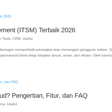
ement (ITSM) Terbaik 2026
n Tools
,
CRM
,
Useful
anya bertugas memperbaiki perangkat atau menangani gangguan sistem. S
erasional bisnis tetap berjalan lancar, aman, dan efisien. Oleh karena
ud? Pengertian, Fitur, dan FAQ
orce
,
Useful