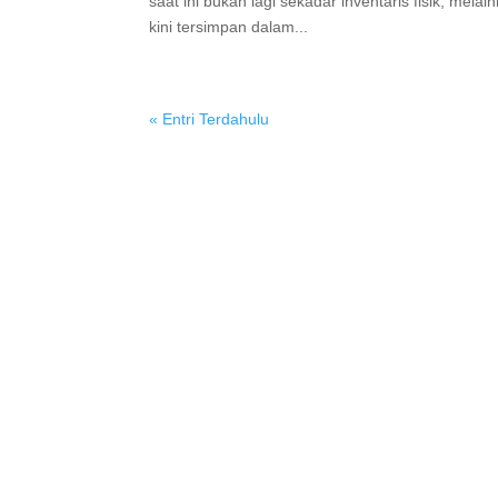
saat ini bukan lagi sekadar inventaris fisik, mel
kini tersimpan dalam...
« Entri Terdahulu