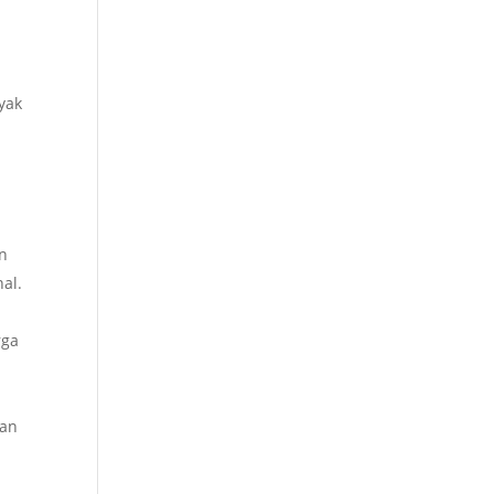
yak
an
al.
rga
pan