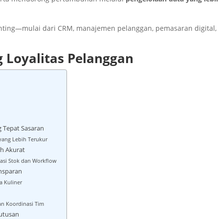
enting—mulai dari CRM, manajemen pelanggan, pemasaran digital,
 Loyalitas Pelanggan
g Tepat Sasaran
yang Lebih Terukur
ih Akurat
asi Stok dan Workflow
ansparan
 Kuliner
an Koordinasi Tim
putusan