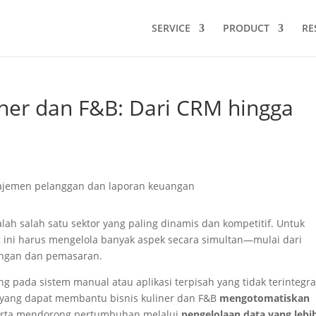
SERVICE
PRODUCT
RE
iner dan F&B: Dari CRM hingga
alah salah satu sektor yang paling dinamis dan kompetitif. Untuk
 ini harus mengelola banyak aspek secara simultan—mulai dari
angan dan pemasaran.
 pada sistem manual atau aplikasi terpisah yang tidak terintegra
ne yang dapat membantu bisnis kuliner dan F&B
mengotomatiskan
 serta mendorong pertumbuhan melalui
pengelolaan data yang lebi