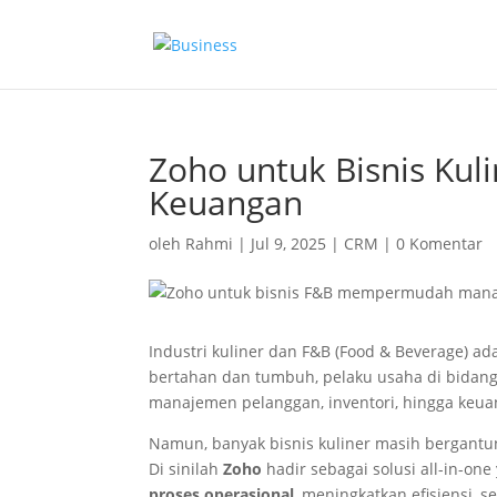
Zoho untuk Bisnis Kul
Keuangan
oleh
Rahmi
|
Jul 9, 2025
|
CRM
|
0 Komentar
Industri kuliner dan F&B (Food & Beverage) ad
bertahan dan tumbuh, pelaku usaha di bidang
manajemen pelanggan, inventori, hingga keu
Namun, banyak bisnis kuliner masih bergantung
Di sinilah
Zoho
hadir sebagai solusi all-in-o
proses operasional
, meningkatkan efisiensi,