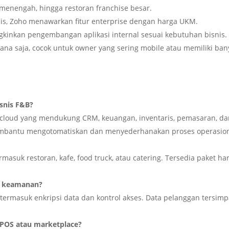
, menengah, hingga restoran franchise besar.
nis, Zoho menawarkan fitur enterprise dengan harga UKM.
kinkan pengembangan aplikasi internal sesuai kebutuhan bisnis.
mana saja, cocok untuk owner yang sering mobile atau memiliki ban
snis F&B?
s cloud yang mendukung CRM, keuangan, inventaris, pemasaran, d
 membantu mengotomatiskan dan menyederhanakan proses operasion
rmasuk restoran, kafe, food truck, atau catering. Tersedia paket ha
n keamanan?
termasuk enkripsi data dan kontrol akses. Data pelanggan tersim
 POS atau marketplace?