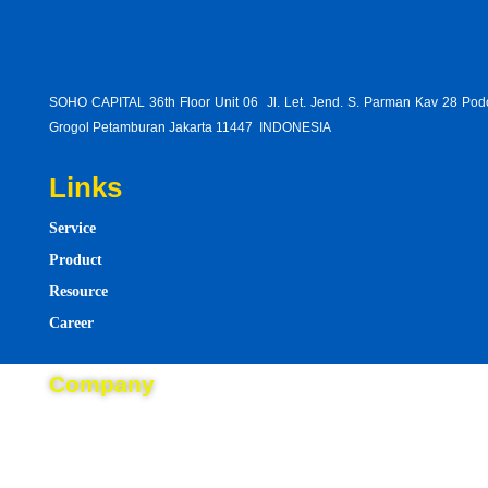
SOHO CAPITAL 36th Floor Unit 06 Jl. Let. Jend. S. Parman Kav 28 Po
Grogol Petamburan Jakarta 11447 INDONESIA
Links
Service
Product
Resource
Career
case-gitlow-v-new-york-gitlow-arguedthat-first-amendment
Company
following-best-describes-sequence-events-following
About
landmark-federal-law-addresses-four-main-areas-potential
Blog
two-different-cars-depreciate-60-respective-original
one-result-broadcasting-armymccarthy-hearings
Event