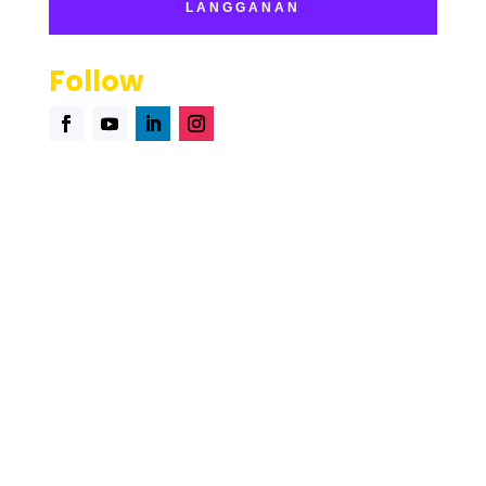
group-discussion-successful-presenter-distinguishes-fact
LANGGANAN
statements-subjective-ideas-true-choose-three
type-rhyme-used-excerpt-william-butler-yeatss-poem
Follow
fiona-completing-square-solve
2025 © PT. Total Cloud Solutions| Saasten Technologies