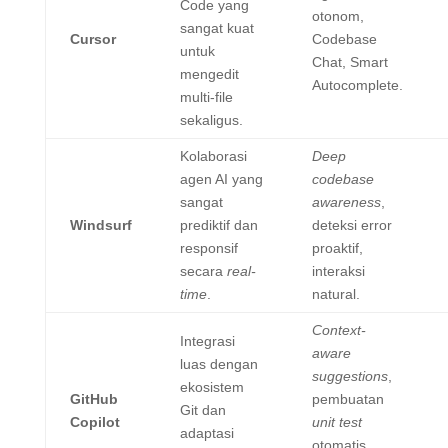
Code yang
otonom,
sangat kuat
Cursor
Codebase
untuk
Chat, Smart
mengedit
Autocomplete.
multi-file
sekaligus.
Kolaborasi
Deep
agen AI yang
codebase
sangat
awareness
,
Windsurf
prediktif dan
deteksi error
responsif
proaktif,
secara
real-
interaksi
time
.
natural.
Context-
Integrasi
aware
luas dengan
suggestions
,
ekosistem
GitHub
pembuatan
Git dan
Copilot
unit test
adaptasi
otomatis,