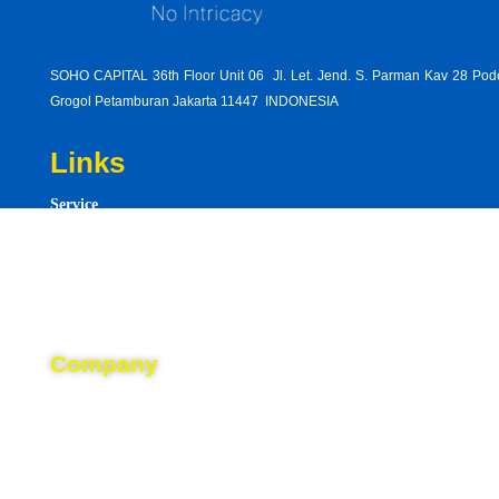
SOHO CAPITAL 36th Floor Unit 06 Jl. Let. Jend. S. Parman Kav 28 Po
Grogol Petamburan Jakarta 11447 INDONESIA
Links
Service
british-
Product
restrict
Resource
trade-
consid
Career
violati
natural
Company
true-
About
statem
freedo
Blog
summe
Event
campai
Contact