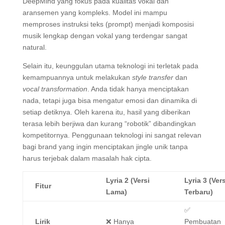
DeepMind yang fokus pada kualitas vokal dan
aransemen yang kompleks. Model ini mampu
memproses instruksi teks (prompt) menjadi komposisi
musik lengkap dengan vokal yang terdengar sangat
natural.
Selain itu, keunggulan utama teknologi ini terletak pada
kemampuannya untuk melakukan
style transfer
dan
vocal transformation
. Anda tidak hanya menciptakan
nada, tetapi juga bisa mengatur emosi dan dinamika di
setiap detiknya. Oleh karena itu, hasil yang diberikan
terasa lebih berjiwa dan kurang “robotik” dibandingkan
kompetitornya. Penggunaan teknologi ini sangat relevan
bagi brand yang ingin menciptakan jingle unik tanpa
harus terjebak dalam masalah hak cipta.
Lyria 2 (Versi
Lyria 3 (Vers
Fitur
Lama)
Terbaru)
✅
Lirik
❌ Hanya
Pembuatan