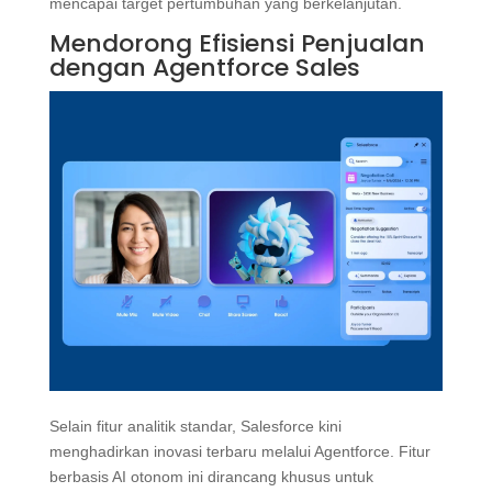
mencapai target pertumbuhan yang berkelanjutan.
Mendorong Efisiensi Penjualan
dengan Agentforce Sales
Selain fitur analitik standar, Salesforce kini
menghadirkan inovasi terbaru melalui Agentforce. Fitur
berbasis AI otonom ini dirancang khusus untuk