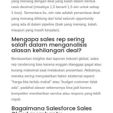
yang menang dengan deal yang kalah dalam bentuk
rasio desimal (misalnya 1,5 berarti 1,5 win untuk setiap
1 loss). Sementara itu, win rate adalah persentase deal
yang menang dihitung dari total seluruh opportunity
yang ada di dalam pipeline (baik yang menang, kalah,
maupun yang masih berjalan).
Mengapa sales rep sering
salah dalam menganalisis
alasan kehilangan deal?
Berdasarkan insights dari laporan industri global, sales
rep cenderung bias karena enggan dianggap gagal atau
kurang maksimal saat melakukan presentasi. Akibatnya,
mereka sering menyalahkan faktor eksternal seperti
“harga kita terlalu mahal” atau “budget customer tidak
ada”, padahal alasan sebenarnya bisa jadi karena
kompetitor memberikan service atau respons yang lebih
cepat.
Bagaimana Salesforce Sales