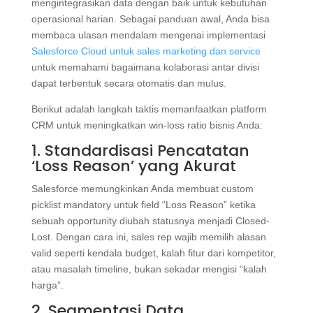
mengintegrasikan data dengan baik untuk kebutuhan
operasional harian. Sebagai panduan awal, Anda bisa
membaca ulasan mendalam mengenai implementasi
Salesforce Cloud untuk sales marketing dan service
untuk memahami bagaimana kolaborasi antar divisi
dapat terbentuk secara otomatis dan mulus.
Berikut adalah langkah taktis memanfaatkan platform
CRM untuk meningkatkan win-loss ratio bisnis Anda:
1. Standardisasi Pencatatan
‘Loss Reason’ yang Akurat
Salesforce memungkinkan Anda membuat custom
picklist mandatory untuk field “Loss Reason” ketika
sebuah opportunity diubah statusnya menjadi Closed-
Lost. Dengan cara ini, sales rep wajib memilih alasan
valid seperti kendala budget, kalah fitur dari kompetitor,
atau masalah timeline, bukan sekadar mengisi “kalah
harga”.
2. Segmentasi Data