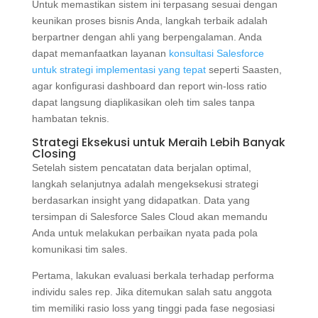
Untuk memastikan sistem ini terpasang sesuai dengan
keunikan proses bisnis Anda, langkah terbaik adalah
berpartner dengan ahli yang berpengalaman. Anda
dapat memanfaatkan layanan
konsultasi Salesforce
untuk strategi implementasi yang tepat
seperti Saasten,
agar konfigurasi dashboard dan report win-loss ratio
dapat langsung diaplikasikan oleh tim sales tanpa
hambatan teknis.
Strategi Eksekusi untuk Meraih Lebih Banyak
Closing
Setelah sistem pencatatan data berjalan optimal,
langkah selanjutnya adalah mengeksekusi strategi
berdasarkan insight yang didapatkan. Data yang
tersimpan di Salesforce Sales Cloud akan memandu
Anda untuk melakukan perbaikan nyata pada pola
komunikasi tim sales.
Pertama, lakukan evaluasi berkala terhadap performa
individu sales rep. Jika ditemukan salah satu anggota
tim memiliki rasio loss yang tinggi pada fase negosiasi