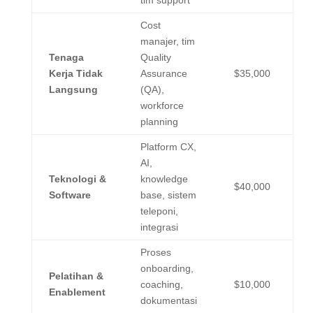
Cost
manajer, tim
Tenaga
Quality
Kerja Tidak
Assurance
$35,000
Langsung
(QA),
workforce
planning
Platform CX,
AI,
Teknologi &
knowledge
$40,000
Software
base, sistem
teleponi,
integrasi
Proses
onboarding,
Pelatihan &
coaching,
$10,000
Enablement
dokumentasi