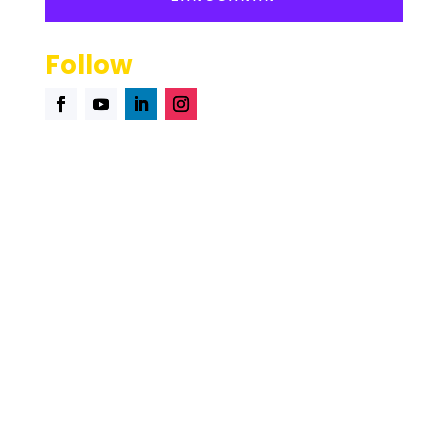
read-excerpt-poem-faces-street-henry-lawson-answer
attending-networking-event-focus-first-asking
Follow
happened-stock-market-crashed-october-1929most-banks
2025 © PT. Total Cloud Solutions| Saasten Technologies