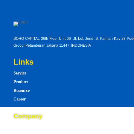
SOHO CAPITAL 36th Floor Unit 06 Jl. Let. Jend. S. Parman Kav 28 Po
Grogol Petamburan Jakarta 11447 INDONESIA
Links
Service
Product
Resource
Career
draw-
Company
123-
About
base-
tenblo
Blog