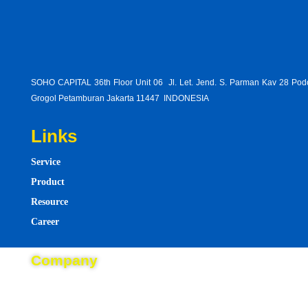
SOHO CAPITAL 36th Floor Unit 06 Jl. Let. Jend. S. Parman Kav 28 Po
Grogol Petamburan Jakarta 11447 INDONESIA
Links
Service
Product
Resource
Career
describe-2324-simplifiedmultiply-bases-add-exponents
Company
breakup-ottoman-empire-disrupt-balance-power
About
read-excerpt-thoughts-sentimentsit-therefore
Blog
water-skier-florida-waters-maylegally-ski-situationa-two