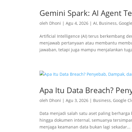
Gemini Spark: AI Agent Te
oleh
Dhoni
|
Agu 4, 2026
|
AI
,
Business
,
Googl
Artificial Intelligence (AI) terus berkembang 
menjawab pertanyaan atau membantu membuat 
jawaban, tetapi juga mampu menjalankan tuga
Apa Itu Data Breach? Pe
oleh
Dhoni
|
Agu 3, 2026
|
Business
,
Google C
Data menjadi salah satu aset paling berharga 
hingga dokumen internal, semuanya tersimpan 
menjaga keamanan data bukan lagi sekadar...