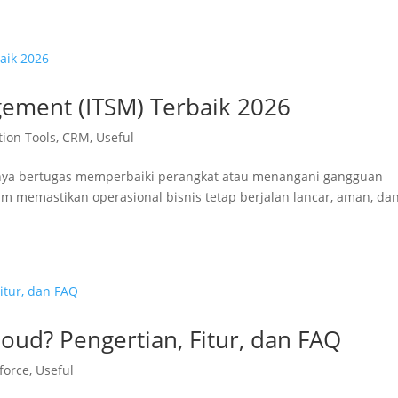
gement (ITSM) Terbaik 2026
tion Tools
,
CRM
,
Useful
i hanya bertugas memperbaiki perangkat atau menangani gangguan
am memastikan operasional bisnis tetap berjalan lancar, aman, da
oud? Pengertian, Fitur, dan FAQ
force
,
Useful