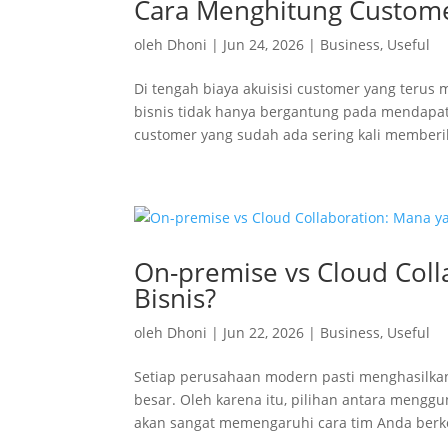
Cara Menghitung Customer
oleh
Dhoni
|
Jun 24, 2026
|
Business
,
Useful
Di tengah biaya akuisisi customer yang ter
bisnis tidak hanya bergantung pada mendap
customer yang sudah ada sering kali memberi
On-premise vs Cloud Coll
Bisnis?
oleh
Dhoni
|
Jun 22, 2026
|
Business
,
Useful
Setiap perusahaan modern pasti menghasilka
besar. Oleh karena itu, pilihan antara meng
akan sangat memengaruhi cara tim Anda berkol