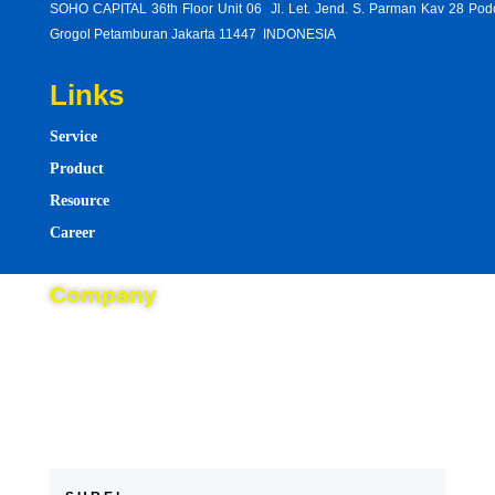
SOHO CAPITAL 36th Floor Unit 06 Jl. Let. Jend. S. Parman Kav 28 Po
Grogol Petamburan Jakarta 11447 INDONESIA
Links
Service
Product
Resource
Career
bhagav
Company
import
About
hindus
Blog
now-
Event
begin-
making
Contact
change
remem
meet-