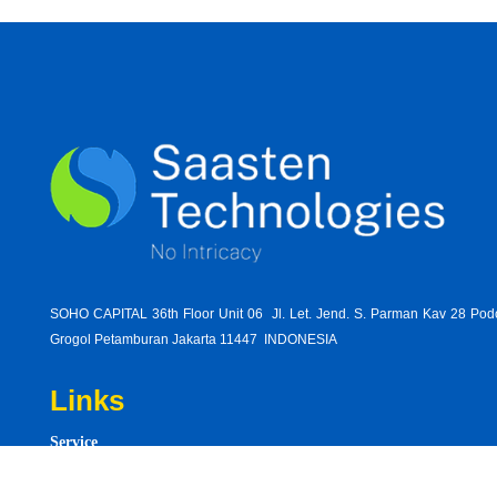
SOHO CAPITAL 36th Floor Unit 06 Jl. Let. Jend. S. Parman Kav 28 Po
Grogol Petamburan Jakarta 11447 INDONESIA
Links
Service
happen-federal-government-makes-cuts-health-care
Product
read-quotation-hymn-eveningnights-leaden-sceptre-seals