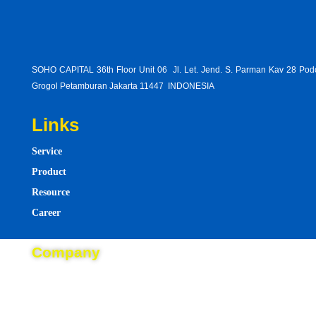
SOHO CAPITAL 36th Floor Unit 06 Jl. Let. Jend. S. Parman Kav 28 Po
Grogol Petamburan Jakarta 11447 INDONESIA
Links
Service
Product
Resource
Career
statem
Company
opposi
About
attorne
Blog
tell-
Event
jury-