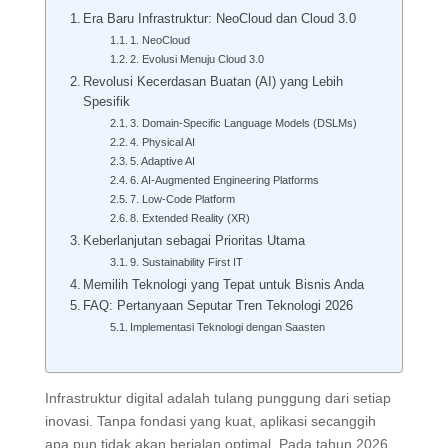
Era Baru Infrastruktur: NeoCloud dan Cloud 3.0
1. NeoCloud
2. Evolusi Menuju Cloud 3.0
Revolusi Kecerdasan Buatan (AI) yang Lebih
Spesifik
3. Domain-Specific Language Models (DSLMs)
4. Physical AI
5. Adaptive AI
6. AI-Augmented Engineering Platforms
7. Low-Code Platform
8. Extended Reality (XR)
Keberlanjutan sebagai Prioritas Utama
9. Sustainability First IT
Memilih Teknologi yang Tepat untuk Bisnis Anda
FAQ: Pertanyaan Seputar Tren Teknologi 2026
Implementasi Teknologi dengan Saasten
Infrastruktur digital adalah tulang punggung dari setiap
inovasi. Tanpa fondasi yang kuat, aplikasi secanggih
apa pun tidak akan berjalan optimal. Pada tahun 2026,