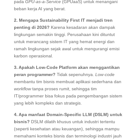
pada
GPU-as-a-Service
(GPUaaS) untuk menangani
beban kerja AI yang berat
.
2. Mengapa Sustainability First IT menjadi tren
penting di 2026?
Karena kesadaran akan dampak
lingkungan semakin tinggi.
Perusahaan kini dituntut
untuk merancang sistem IT yang hemat energi dan
ramah lingkungan sejak awal untuk mengurangi emisi
karbon operasional
.
3. Apakah Low-Code Platform akan menggantikan
peran programmer?
Tidak sepenuhnya.
Low-code
membantu tim bisnis membuat aplikasi sederhana dan
workflow
tanpa proses rumit, sehingga tim
IT/programmer bisa fokus pada pengembangan sistem
yang lebih kompleks dan strategis
.
4. Apa manfaat Domain-Specific LLM (DSLM) untuk
bisnis?
DSLM dilatih khusus untuk industri tertentu
(seperti kesehatan atau keuangan), sehingga mampu
memahami konteks bisnis dan terminologi industri jauh