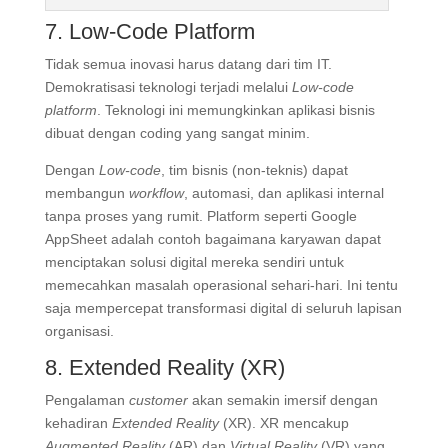
7. Low-Code Platform
Tidak semua inovasi harus datang dari tim IT.
Demokratisasi teknologi terjadi melalui
Low-code
platform
.
Teknologi ini memungkinkan aplikasi bisnis
dibuat dengan coding yang sangat minim
.
Dengan
Low-code
, tim bisnis (non-teknis) dapat
membangun
workflow
, automasi, dan aplikasi internal
tanpa proses yang rumit
.
Platform seperti
Google
AppSheet
adalah contoh bagaimana karyawan dapat
menciptakan solusi digital mereka sendiri untuk
memecahkan masalah operasional sehari-hari
. Ini tentu
saja mempercepat transformasi digital di seluruh lapisan
organisasi.
8. Extended Reality (XR)
Pengalaman
customer
akan semakin imersif dengan
kehadiran
Extended Reality
(XR).
XR mencakup
Augmented Reality
(AR) dan
Virtual Reality
(VR) yang