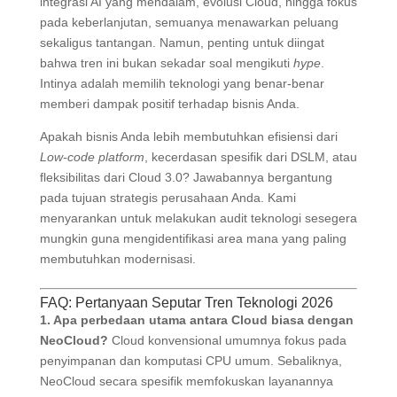
integrasi AI yang mendalam, evolusi Cloud, hingga fokus
pada keberlanjutan, semuanya menawarkan peluang
sekaligus tantangan. Namun, penting untuk diingat
bahwa tren ini bukan sekadar soal mengikuti
hype
.
Intinya adalah memilih teknologi yang benar-benar
memberi dampak positif terhadap bisnis Anda
.
Apakah bisnis Anda lebih membutuhkan efisiensi dari
Low-code platform
, kecerdasan spesifik dari DSLM, atau
fleksibilitas dari Cloud 3.0? Jawabannya bergantung
pada tujuan strategis perusahaan Anda. Kami
menyarankan untuk melakukan audit teknologi sesegera
mungkin guna mengidentifikasi area mana yang paling
membutuhkan modernisasi.
FAQ: Pertanyaan Seputar Tren Teknologi 2026
1. Apa perbedaan utama antara Cloud biasa dengan
NeoCloud?
Cloud konvensional umumnya fokus pada
penyimpanan dan komputasi CPU umum.
Sebaliknya,
NeoCloud secara spesifik memfokuskan layanannya