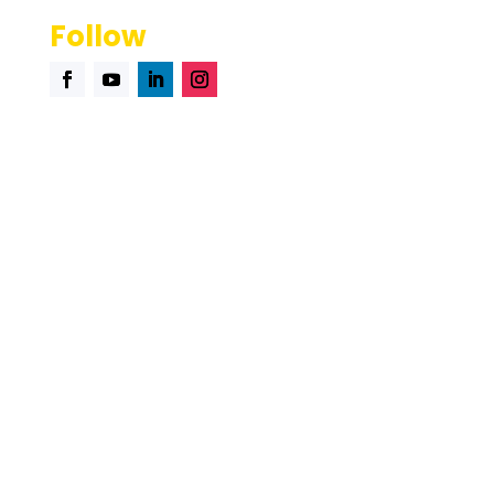
excerpt-chapter-2-animal-farm-example-foreshadowingthey
Follow
find-becoming-aggravated-choosingunsafe-aggressive
2025 © PT. Total Cloud Solutions| Saasten Technologies