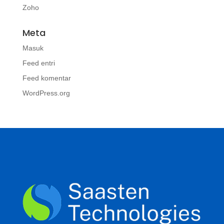
Zoho
Meta
Masuk
Feed entri
Feed komentar
WordPress.org