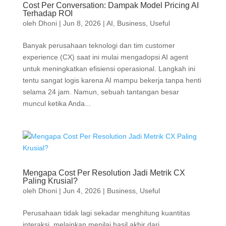
Cost Per Conversation: Dampak Model Pricing AI
Terhadap ROI
oleh
Dhoni
|
Jun 8, 2026
|
AI
,
Business
,
Useful
Banyak perusahaan teknologi dan tim customer
experience (CX) saat ini mulai mengadopsi AI agent
untuk meningkatkan efisiensi operasional. Langkah ini
tentu sangat logis karena AI mampu bekerja tanpa henti
selama 24 jam. Namun, sebuah tantangan besar
muncul ketika Anda...
Mengapa Cost Per Resolution Jadi Metrik CX
Paling Krusial?
oleh
Dhoni
|
Jun 4, 2026
|
Business
,
Useful
Perusahaan tidak lagi sekadar menghitung kuantitas
interaksi, melainkan menilai hasil akhir dari