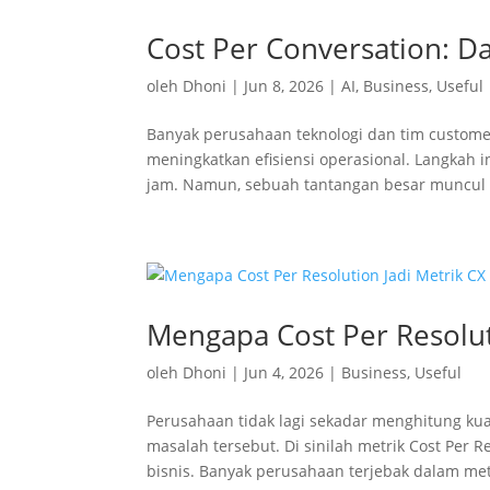
Cost Per Conversation: D
oleh
Dhoni
|
Jun 8, 2026
|
AI
,
Business
,
Useful
Banyak perusahaan teknologi dan tim customer
meningkatkan efisiensi operasional. Langkah i
jam. Namun, sebuah tantangan besar muncul k
Mengapa Cost Per Resoluti
oleh
Dhoni
|
Jun 4, 2026
|
Business
,
Useful
Perusahaan tidak lagi sekadar menghitung kuan
masalah tersebut. Di sinilah metrik Cost Per 
bisnis. Banyak perusahaan terjebak dalam metr