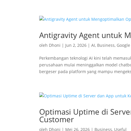
Antigravity Agent untuk 
oleh
Dhoni
|
Jun 2, 2026
|
AI
,
Business
,
Google
Perkembangan teknologi AI kini telah memasuk
perusahaan mulai meninggalkan model chatbot tr
bergeser pada platform yang mampu mengekse
Optimasi Uptime di Serv
Customer
oleh
Dhoni
|
Mei 26, 2026
|
Business
,
Useful