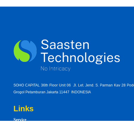
SOHO CAPITAL 36th Floor Unit 06 Jl. Let. Jend. S. Parman Kav 28 Po
Grogol Petamburan Jakarta 11447 INDONESIA
Links
Service
industr
Product
age-