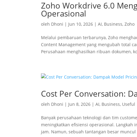
Zoho Workdrive 6.0 Mengu
Operasional
oleh
Dhoni
|
Jun 10, 2026
|
AI
,
Business
,
Zoho
Melalui pembaruan terbarunya, Zoho menghadir
Content Management yang mengubah total cara 
Perusahaan menghasilkan ribuan dokumen, kon
Cost Per Conversation: D
oleh
Dhoni
|
Jun 8, 2026
|
AI
,
Business
,
Useful
Banyak perusahaan teknologi dan tim customer
meningkatkan efisiensi operasional. Langkah i
jam. Namun, sebuah tantangan besar muncul k