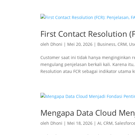
First Contact Resolution 
oleh
Dhoni
|
Mei 20, 2026
|
Business
,
CRM
,
Us
Customer saat ini tidak hanya menginginkan r
mengulang penjelasan berkali kali. Karena it
Resolution atau FCR sebagai indikator utama ku
Mengapa Data Cloud Menj
oleh
Dhoni
|
Mei 18, 2026
|
AI
,
CRM
,
Salesforc