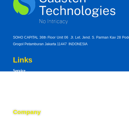
SOHO CAPITAL 36th Floor Unit 06 Jl. Let. Jend. S. Parman Kav 28 Po
Grogol Petamburan Jakarta 11447 INDONESIA
Links
Service
statem
Product
best-
Resource
explain
declara
Career
indep
consu
Company
weake
About
econo
late-
Blog